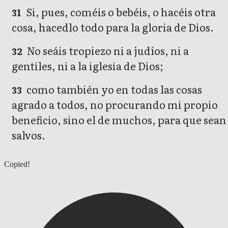
Si, pues, coméis o bebéis, o hacéis otra
31
cosa, hacedlo todo para la gloria de Dios.
No seáis tropiezo ni a judíos, ni a
32
gentiles, ni a la iglesia de Dios;
como también yo en todas las cosas
33
agrado a todos, no procurando mi propio
beneficio, sino el de muchos, para que sean
salvos.
1 Corintios 9
Copied!
1 Corintios 11