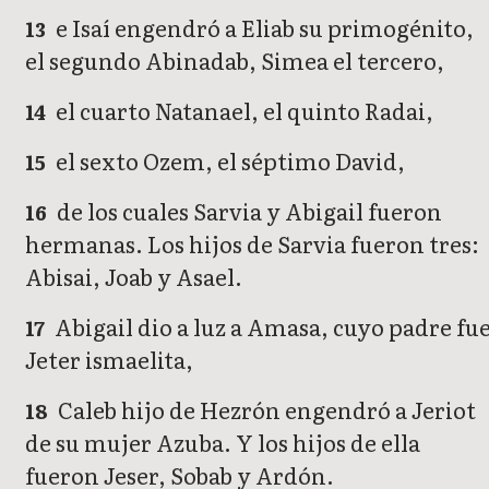
e Isaí engendró a Eliab su primogénito,
13
el segundo Abinadab, Simea el tercero,
el cuarto Natanael, el quinto Radai,
14
el sexto Ozem, el séptimo David,
15
de los cuales Sarvia y Abigail fueron
16
hermanas. Los hijos de Sarvia fueron tres:
Abisai, Joab y Asael.
Abigail dio a luz a Amasa, cuyo padre fu
17
Jeter ismaelita,
Caleb hijo de Hezrón engendró a Jeriot
18
de su mujer Azuba. Y los hijos de ella
fueron Jeser, Sobab y Ardón.