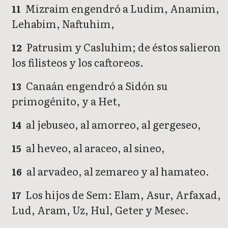
Mizraim engendró a Ludim, Anamim,
11
Lehabim, Naftuhim,
Patrusim y Casluhim; de éstos salieron
12
los filisteos y los caftoreos.
Canaán engendró a Sidón su
13
primogénito, y a Het,
al jebuseo, al amorreo, al gergeseo,
14
al heveo, al araceo, al sineo,
15
al arvadeo, al zemareo y al hamateo.
16
Los hijos de Sem: Elam, Asur, Arfaxad,
17
Lud, Aram, Uz, Hul, Geter y Mesec.