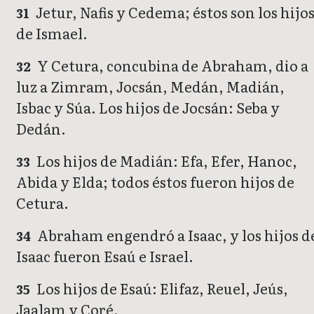
Jetur, Nafis y Cedema; éstos son los hijo
31
de Ismael.
Y Cetura, concubina de Abraham, dio a
32
luz a Zimram, Jocsán, Medán, Madián,
Isbac y Súa. Los hijos de Jocsán: Seba y
Dedán.
Los hijos de Madián: Efa, Efer, Hanoc,
33
Abida y Elda; todos éstos fueron hijos de
Cetura.
Abraham engendró a Isaac, y los hijos d
34
Isaac fueron Esaú e Israel.
Los hijos de Esaú: Elifaz, Reuel, Jeús,
35
Jaalam y Coré.