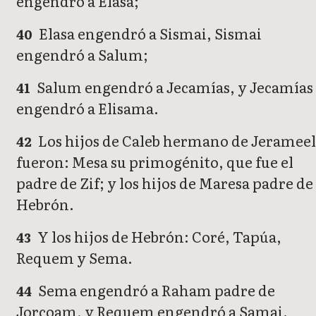
engendró a Elasa;
Elasa engendró a Sismai, Sismai
40
engendró a Salum;
Salum engendró a Jecamías, y Jecamías
41
engendró a Elisama.
Los hijos de Caleb hermano de Jeramee
42
fueron: Mesa su primogénito, que fue el
padre de Zif; y los hijos de Maresa padre de
Hebrón.
Y los hijos de Hebrón: Coré, Tapúa,
43
Requem y Sema.
Sema engendró a Raham padre de
44
Jorcoam, y Requem engendró a Samai.