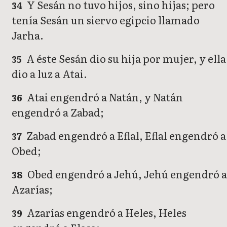
Y Sesán no tuvo hijos, sino hijas; pero
34
tenía Sesán un siervo egipcio llamado
Jarha.
A éste Sesán dio su hija por mujer, y ella
35
dio a luz a Atai.
Atai engendró a Natán, y Natán
36
engendró a Zabad;
Zabad engendró a Eflal, Eflal engendró a
37
Obed;
Obed engendró a Jehú, Jehú engendró 
38
Azarías;
Azarías engendró a Heles, Heles
39