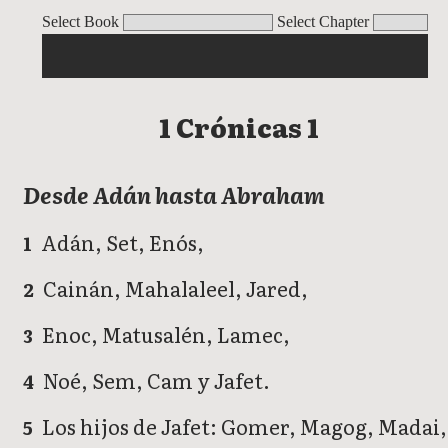
1 Crónicas 1
1 Crónicas 2
1 Crónicas 3
1 Crónicas 4
1 Crónicas 5
1 C
Select Book
Select Chapter
1 Crónicas 1
Desde Adán hasta Abraham
Adán, Set, Enós,
1
Cainán, Mahalaleel, Jared,
2
Enoc, Matusalén, Lamec,
3
Noé, Sem, Cam y Jafet.
4
Los hijos de Jafet: Gomer, Magog, Madai,
5