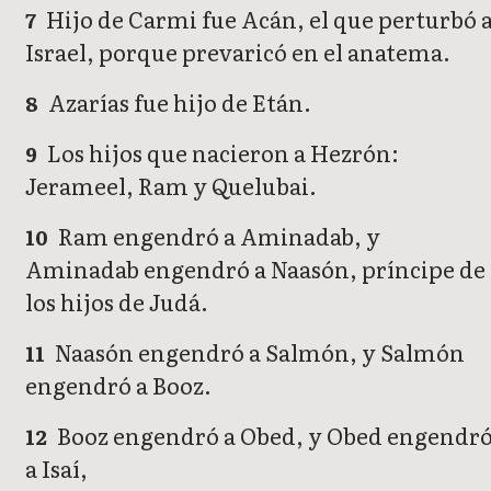
Hijo de Carmi fue Acán, el que perturbó 
7
Israel, porque prevaricó en el anatema.
Azarías fue hijo de Etán.
8
Los hijos que nacieron a Hezrón:
9
Jerameel, Ram y Quelubai.
Ram engendró a Aminadab, y
10
Aminadab engendró a Naasón, príncipe de
los hijos de Judá.
Naasón engendró a Salmón, y Salmón
11
engendró a Booz.
Booz engendró a Obed, y Obed engendr
12
a Isaí,