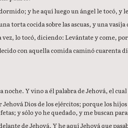
ormido; y he aquí luego un ángel le tocó, y l
una torta cocida sobre las ascuas, y una vasija
 vez, lo tocó, diciendo: Levántate y come, po
talecido con aquella comida caminó cuarenta d
 noche. Y vino a él palabra de Jehová, el cual 
 Jehová Dios de los ejércitos; porque los hijo
ofetas; y sólo yo he quedado, y me buscan para
te delante de Jehová. Y he aquí Jehová que pas