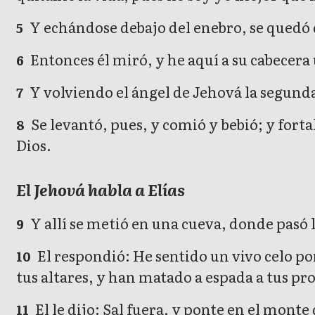
Y echándose debajo del enebro, se quedó d
5
Entonces él miró, y he aquí a su cabecera 
6
Y volviendo el ángel de Jehová la segunda
7
Se levantó, pues, y comió y bebió; y for
8
Dios.
El Jehová habla a Elías
Y allí se metió en una cueva, donde pasó la
9
El respondió: He sentido un vivo celo por
10
tus altares, y han matado a espada a tus pr
El le dijo: Sal fuera, y ponte en el mon
11