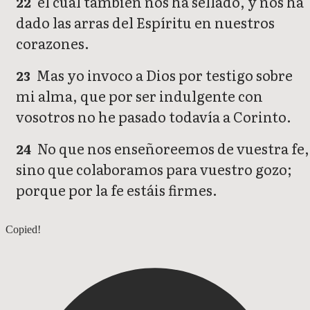
el cual también nos ha sellado, y nos ha
22
dado las arras del Espíritu en nuestros
corazones.
Mas yo invoco a Dios por testigo sobre
23
mi alma, que por ser indulgente con
vosotros no he pasado todavía a Corinto.
No que nos enseñoreemos de vuestra fe,
24
sino que colaboramos para vuestro gozo;
porque por la fe estáis firmes.
2 Corintios 2
Copied!