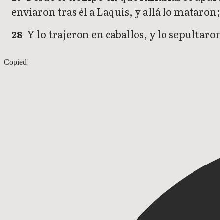
enviaron tras él a Laquis, y allá lo mataron;
Y lo trajeron en caballos, y lo sepultaro
28
2 Crónicas 24
Copied!
2 Crónicas 26