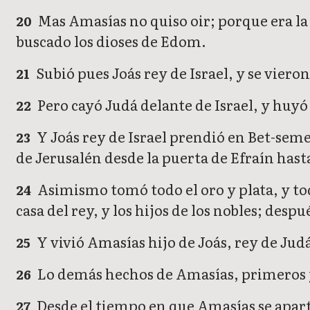
Mas Amasías no quiso oir; porque era la
20
buscado los dioses de Edom.
Subió pues Joás rey de Israel, y se vieron
21
Pero cayó Judá delante de Israel, y huyó
22
Y Joás rey de Israel prendió en Bet-semes
23
de Jerusalén desde la puerta de Efraín hast
Asimismo tomó todo el oro y plata, y todo
24
casa del rey, y los hijos de los nobles; desp
Y vivió Amasías hijo de Joás, rey de Judá
25
Lo demás hechos de Amasías, primeros y p
26
Desde el tiempo en que Amasías se apart
27