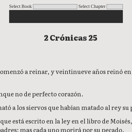
Select Book
Select Chapter
2 Crónicas 25
omenzó a reinar, y veintinueve años reinó en
aunque no de perfecto corazón.
ató a los siervos que habían matado al rey su
o que está escrito en la ley en el libro de Mo
os padres; mas cada uno morirá por su pecado.