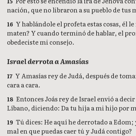
Por esto se encendió la ira de Jehová cont
15
nación, que no libraron a su pueblo de tus
Y hablándole el profeta estas cosas, él le
16
maten? Y cuando terminó de hablar, el prof
obedeciste mi consejo.
Israel derrota a Amasías
Y Amasías rey de Judá, después de tomar c
17
cara a cara.
Entonces Joás rey de Israel envió a decir
18
Líbano, diciendo: Da tu hija a mi hijo por m
Tú dices: He aquí he derrotado a Edom; y
19
mal en que puedas caer tú y Judá contigo?