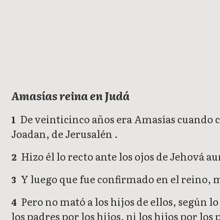
2 Crónicas
Amasías reina en Judá
De veinticinco años era Amasías cuando c
1
Joadan, de Jerusalén .
Hizo él lo recto ante los ojos de Jehová 
2
Y luego que fue confirmado en el reino, m
3
Pero no mató a los hijos de ellos, según l
4
los padres por los hijos, ni los hijos por l