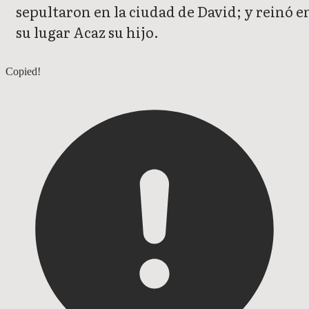
sepultaron en la ciudad de David; y reinó e
su lugar Acaz su hijo.
2 Crónicas 26
Copied!
2 Crónicas 28