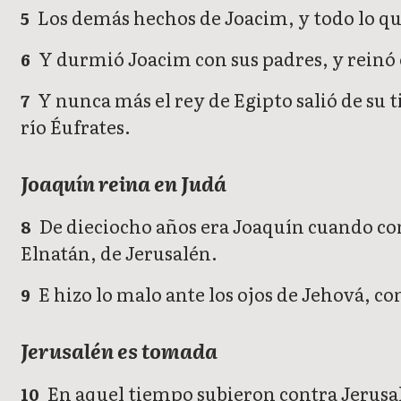
Los demás hechos de Joacim, y todo lo que 
5
Y durmió Joacim con sus padres, y reinó e
6
Y nunca más el rey de Egipto salió de su t
7
río Éufrates.
Joaquín reina en Judá
De dieciocho años era Joaquín cuando com
8
Elnatán, de Jerusalén.
E hizo lo malo ante los ojos de Jehová, co
9
Jerusalén es tomada
En aquel tiempo subieron contra Jerusalé
10