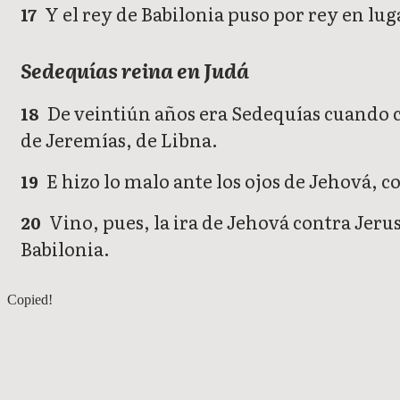
Y el rey de Babilonia puso por rey en lug
17
Sedequías reina en Judá
De veintiún años era Sedequías cuando c
18
de Jeremías, de Libna.
E hizo lo malo ante los ojos de Jehová, 
19
Vino, pues, la ira de Jehová contra Jerus
20
Babilonia.
2 Reyes 23
Copied!
2 Reyes 25