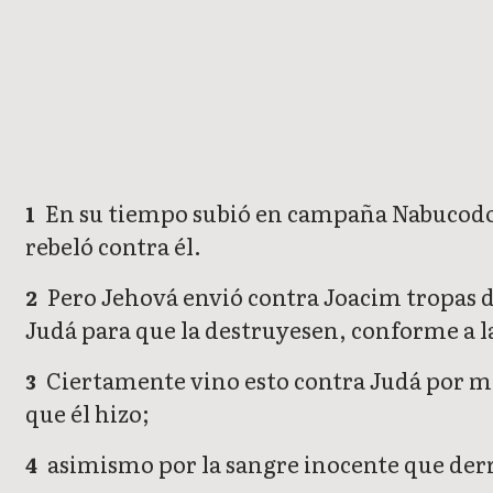
2 Reyes
En su tiempo subió en campaña Nabucodonos
1
rebeló contra él.
Pero Jehová envió contra Joacim tropas de
2
Judá para que la destruyesen, conforme a la
Ciertamente vino esto contra Judá por man
3
que él hizo;
asimismo por la sangre inocente que derr
4