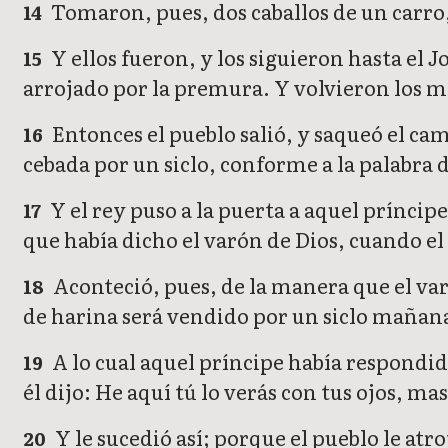
Tomaron, pues, dos caballos de un carro, 
14
Y ellos fueron, y los siguieron hasta el J
15
arrojado por la premura. Y volvieron los me
Entonces el pueblo salió, y saqueó el cam
16
cebada por un siclo, conforme a la palabra 
Y el rey puso a la puerta a aquel príncipe
17
que había dicho el varón de Dios, cuando el 
Aconteció, pues, de la manera que el varó
18
de harina será vendido por un siclo mañana 
A lo cual aquel príncipe había respondido
19
él dijo: He aquí tú lo verás con tus ojos, ma
Y le sucedió así; porque el pueblo le atr
20