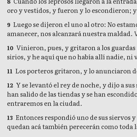
Cuando los leprosos llegaron a la entrad
8
oro y vestidos, y fueron y lo escondieron; 
Luego se dijeron el uno al otro: No estam
9
amanecer, nos alcanzará nuestra maldad. V
Vinieron, pues, y gritaron a los guardas
10
sirios, y he aquí que no había allí nadie, 
Los porteros gritaron, y lo anunciaron de
11
Y se levantó el rey de noche, y dijo a su
12
han salido de las tiendas y se han escondid
entraremos en la ciudad.
Entonces respondió uno de sus siervos y 
13
quedan acá también perecerán como toda la