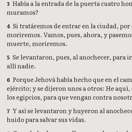
Había a la entrada de la puerta cuatro hom
3
muramos?
Si tratáremos de entrar en la ciudad, po
4
moriremos. Vamos, pues, ahora, y pasemos al
muerte, moriremos.
Se levantaron, pues, al anochecer, para ir
5
allí nadie.
Porque Jehová había hecho que en el campa
6
ejército; y se dijeron unos a otros: He aquí,
los egipcios, para que vengan contra nosot
Y así se levantaron y huyeron al anochec
7
huido para salvar sus vidas.