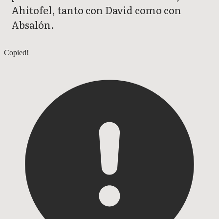
Ahitofel, tanto con David como con
Absalón.
2 Samuel 15
Copied!
2 Samuel 17