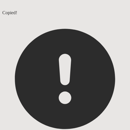
1tesalonicenses
Copied!
1timoteo