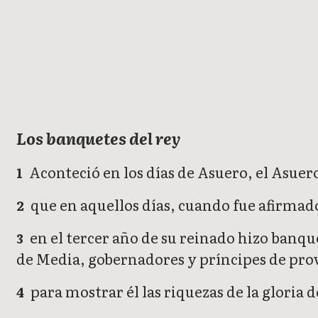
Ester 1
Ester 2
Ester 3
Ester 4
Ester 5
Ester 6
Ester 7
Ester 8
Ester 9
E
Los banquetes del rey
Aconteció en los días de Asuero, el Asuero
1
que en aquellos días, cuando fue afirmado 
2
en el tercer año de su reinado hizo banque
3
de Media, gobernadores y príncipes de pro
para mostrar él las riquezas de la gloria d
4