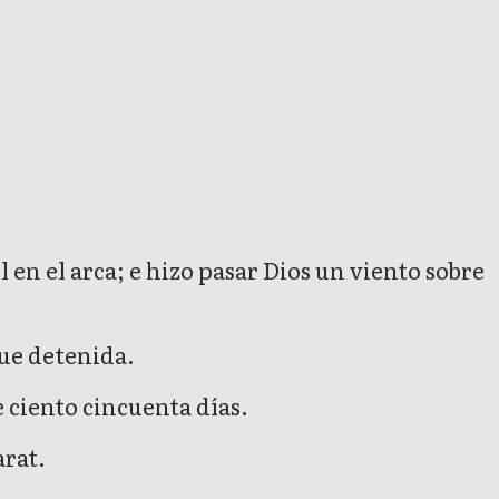
l en el arca; e hizo pasar Dios un viento sobre
 fue detenida.
e ciento cincuenta días.
arat.