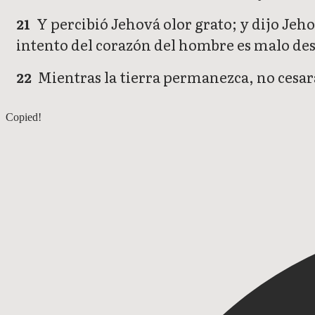
Y percibió Jehová olor grato; y dijo Jeh
21
intento del corazón del hombre es malo des
Mientras la tierra permanezca, no cesarán 
22
Génesis 7
Copied!
Génesis 9