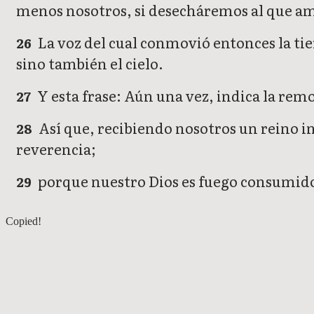
menos nosotros, si desecháremos al que amo
La voz del cual conmovió entonces la ti
26
sino también el cielo.
Y esta frase: Aún una vez, indica la rem
27
Así que, recibiendo nosotros un reino 
28
reverencia;
porque nuestro Dios es fuego consumid
29
Hebreos 11
Copied!
Hebreos 13