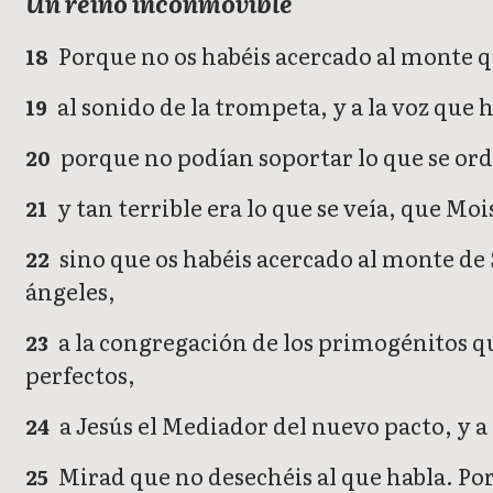
Un reino inconmovible
Porque no os habéis acercado al monte que
18
al sonido de la trompeta, y a la voz que 
19
porque no podían soportar lo que se ord
20
y tan terrible era lo que se veía, que Mo
21
sino que os habéis acercado al monte de S
22
ángeles,
a la congregación de los primogénitos que 
23
perfectos,
a Jesús el Mediador del nuevo pacto, y a
24
Mirad que no desechéis al que habla. Po
25