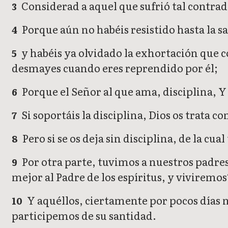
Considerad a aquel que sufrió tal contra
3
Porque aún no habéis resistido hasta la 
4
y habéis ya olvidado la exhortación que co
5
desmayes cuando eres reprendido por él;
Porque el Señor al que ama, disciplina, Y 
6
Si soportáis la disciplina, Dios os trata c
7
Pero si se os deja sin disciplina, de la cu
8
Por otra parte, tuvimos a nuestros padr
9
mejor al Padre de los espíritus, y viviremos
Y aquéllos, ciertamente por pocos días n
10
participemos de su santidad.