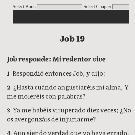
Job
Select Book
Select Chapter
Job 19
Job responde: Mi redentor vive
Respondió entonces Job, y dijo:
1
¿Hasta cuándo angustiaréis mi alma, Y
2
me moleréis con palabras?
Ya me habéis vituperado diez veces; ¿No
3
os avergonzáis de injuriarme?
Aun siendo verdad que yo haya errado,
4