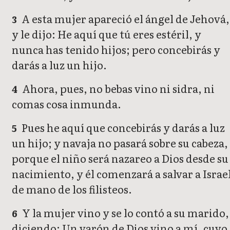
A esta mujer apareció el ángel de Jehová,
3
y le dijo: He aquí que tú eres estéril, y
nunca has tenido hijos; pero concebirás y
darás a luz un hijo.
Ahora, pues, no bebas vino ni sidra, ni
4
comas cosa inmunda.
Pues he aquí que concebirás y darás a luz
5
un hijo; y navaja no pasará sobre su cabeza,
porque el niño será nazareo a Dios desde su
nacimiento, y él comenzará a salvar a Israe
de mano de los filisteos.
Y la mujer vino y se lo contó a su marido,
6
diciendo: Un varón de Dios vino a mí, cuyo