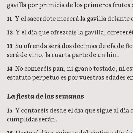
gavilla por primicia de los primeros frutos 
Y el sacerdote mecerá la gavilla delante d
11
Y el día que ofrezcáis la gavilla, ofrecer
12
Su ofrenda será dos décimas de efa de fl
13
será de vino, la cuarta parte de un hin.
No comeréis pan, ni grano tostado, ni esp
14
estatuto perpetuo es por vuestras edades e
La fiesta de las semanas
Y contaréis desde el día que sigue al día 
15
cumplidas serán.
Hasta el día siguiente del séptimo día d
16