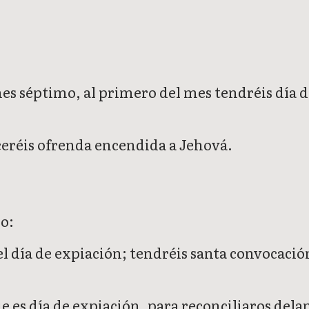
el mes séptimo, al primero del mes tendréis dí
ceréis ofrenda encendida a Jehová.
o:
el día de expiación; tendréis santa convocación
e es día de expiación, para reconciliaros dela