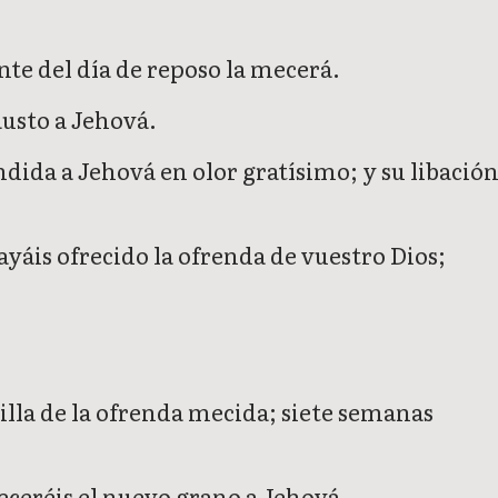
ente del día de reposo la mecerá.
austo a Jehová.
dida a Jehová en olor gratísimo; y su libació
ayáis ofrecido la ofrenda de vuestro Dios;
avilla de la ofrenda mecida; siete semanas
receréis el nuevo grano a Jehová.