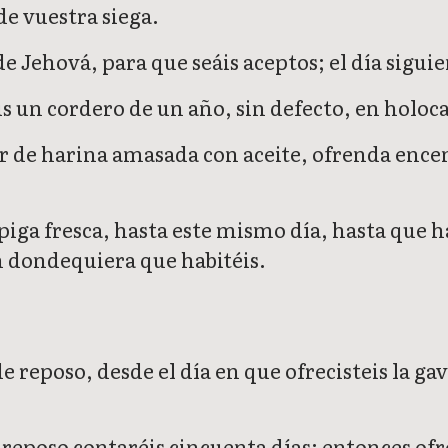
de vuestra siega.
e Jehová, para que seáis aceptos; el día sigui
éis un cordero de un año, sin defecto, en holoc
or de harina amasada con aceite, ofrenda encen
iga fresca, hasta este mismo día, hasta que h
n dondequiera que habitéis.
de reposo, desde el día en que ofrecisteis la g
e reposo contaréis cincuenta días; entonces of