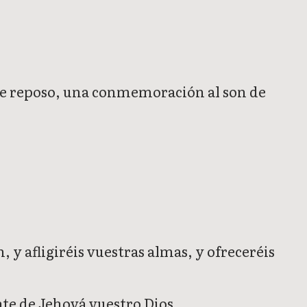
a de reposo, una conmemoración al son de
, y afligiréis vuestras almas, y ofreceréis
nte de Jehová vuestro Dios.