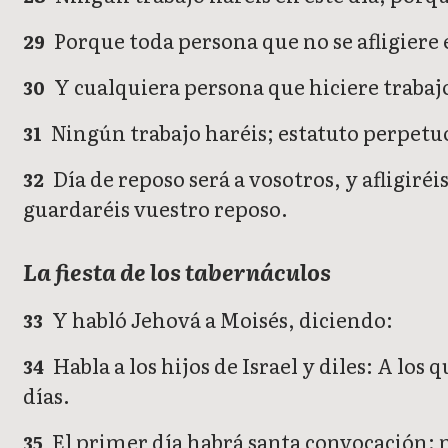
Porque toda persona que no se afligiere 
29
Y cualquiera persona que hiciere trabajo 
30
Ningún trabajo haréis; estatuto perpetu
31
Día de reposo será a vosotros, y afligiré
32
guardaréis vuestro reposo.
La fiesta de los tabernáculos
Y habló Jehová a Moisés, diciendo:
33
Habla a los hijos de Israel y diles: A los
34
días.
El primer día habrá santa convocación; n
35