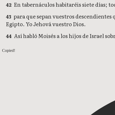
En tabernáculos habitaréis siete días; to
42
para que sepan vuestros descendientes que
43
Egipto. Yo Jehová vuestro Dios.
Así habló Moisés a los hijos de Israel sob
44
Levítico 22
Copied!
Levítico 24