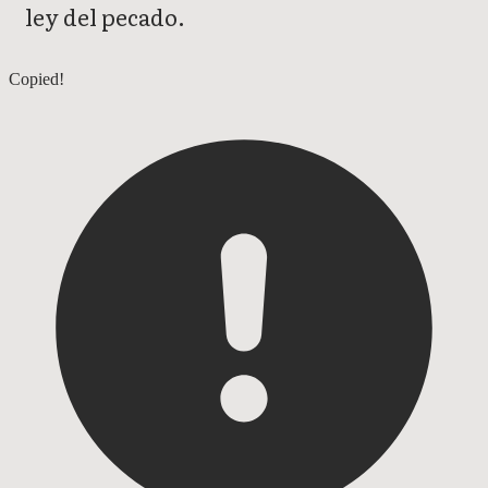
ley del pecado.
Romanos 6
Copied!
Romanos 8