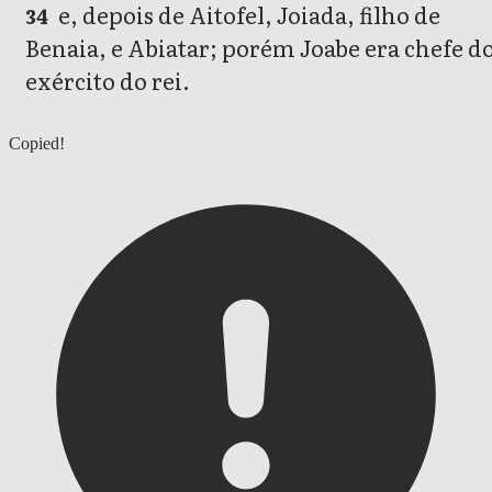
e, depois de Aitofel, Joiada, filho de
34
Benaia, e Abiatar; porém Joabe era chefe d
exército do rei.
1 Crônicas 26
Copied!
1 Crônicas 28