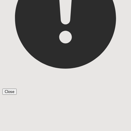
Close