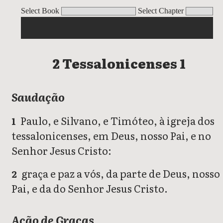
2 Tessalonicenses 1
2 Tessalonicenses 2
2 Tessalonicenses 3
Select Book
Select Chapter
2 Tessalonicenses 1
Saudação
Paulo, e Silvano, e Timóteo, à igreja dos
1
tessalonicenses, em Deus, nosso Pai, e no
Senhor Jesus Cristo:
graça e paz a vós, da parte de Deus, nosso
2
Pai, e da do Senhor Jesus Cristo.
Ação de Graças