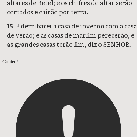
altares de Betel; e os chifres do altar serão
cortados e cairão por terra.
E derribarei a casa de inverno com a cas
15
de verão; e as casas de marfim perecerão, e
as grandes casas terão fim, diz o SENHOR.
Amós 2
Copied!
Amós 4