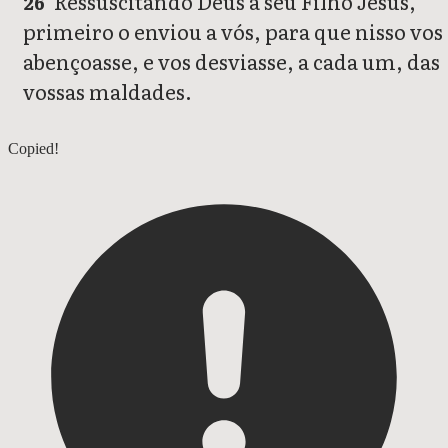
Ressuscitando Deus a seu Filho Jesus,
26
primeiro o enviou a vós, para que nisso vos
abençoasse, e vos desviasse, a cada um, das
vossas maldades.
Atos 2
Copied!
Atos 4