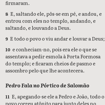
firmaram.
E, saltando ele, pôs-se em pé, e andou, e
8
entrou com eles no templo, andando, e
saltando, e louvando a Deus.
E todo o povo o viu andar e louvar a Deus;
9
e conheciam-no, pois era ele o que se
10
assentava a pedir esmola à Porta Formosa
do templo; e ficaram cheios de pasmo e
assombro pelo que lhe acontecera.
Pedro Fala no Pórtico de Salomão
E, apegando-se ele a Pedro e João, todo o
11
povo correu atônito para junto deles no