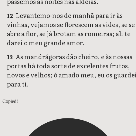
passemos as noites nas aldeias.
Levantemo-nos de manhã para ir às
12
vinhas, vejamos se florescem as vides, se se
abre a flor, se já brotam as romeiras; ali te
darei o meu grande amor.
As mandrágoras dão cheiro, e às nossas
13
portas há toda sorte de excelentes frutos,
novos e velhos; ó amado meu, eu os guarde
para ti.
Cantares 6
Copied!
Cantares 8