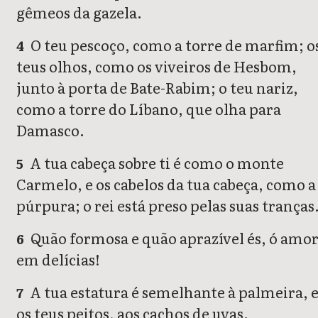
gêmeos da gazela.
O teu pescoço, como a torre de marfim; o
4
teus olhos, como os viveiros de Hesbom,
junto à porta de Bate-Rabim; o teu nariz,
como a torre do Líbano, que olha para
Damasco.
A tua cabeça sobre ti é como o monte
5
Carmelo, e os cabelos da tua cabeça, como a
púrpura; o rei está preso pelas suas tranças
Quão formosa e quão aprazível és, ó amo
6
em delícias!
A tua estatura é semelhante à palmeira, 
7
os teus peitos, aos cachos de uvas.