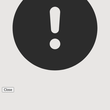
Close