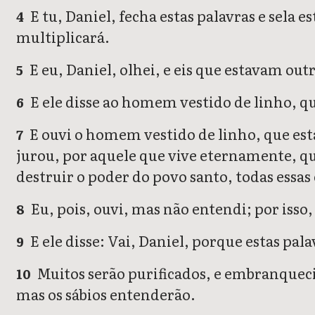
E tu, Daniel, fecha estas palavras e sela e
4
multiplicará.
E eu, Daniel, olhei, e eis que estavam outr
5
E ele disse ao homem vestido de linho, qu
6
E ouvi o homem vestido de linho, que esta
7
jurou, por aquele que vive eternamente, 
destruir o poder do povo santo, todas essas
Eu, pois, ouvi, mas não entendi; por isso,
8
E ele disse: Vai, Daniel, porque estas pal
9
Muitos serão purificados, e embranquec
10
mas os sábios entenderão.