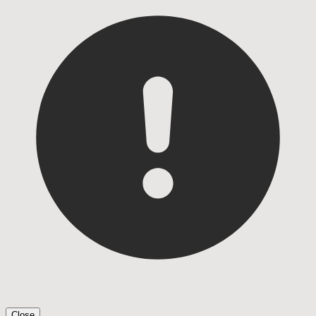
Close