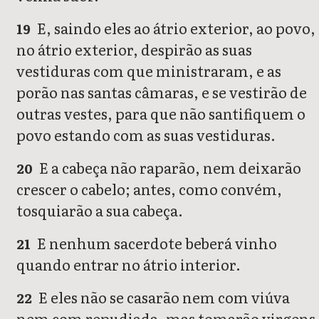
E, saindo eles ao átrio exterior, ao povo,
19
no átrio exterior, despirão as suas
vestiduras com que ministraram, e as
porão nas santas câmaras, e se vestirão de
outras vestes, para que não santifiquem o
povo estando com as suas vestiduras.
E a cabeça não raparão, nem deixarão
20
crescer o cabelo; antes, como convém,
tosquiarão a sua cabeça.
E nenhum sacerdote beberá vinho
21
quando entrar no átrio interior.
E eles não se casarão nem com viúva
22
nem com repudiada, mas tomarão virgens