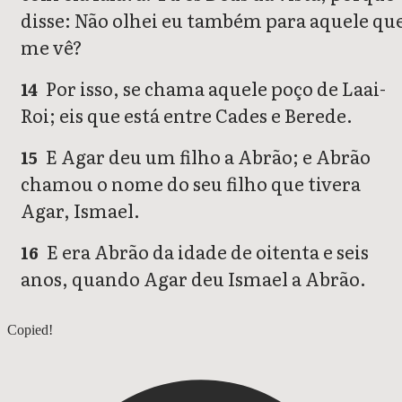
disse: Não olhei eu também para aquele qu
me vê?
Por isso, se chama aquele poço de Laai-
14
Roi; eis que está entre Cades e Berede.
E Agar deu um filho a Abrão; e Abrão
15
chamou o nome do seu filho que tivera
Agar, Ismael.
E era Abrão da idade de oitenta e seis
16
anos, quando Agar deu Ismael a Abrão.
Gênesis 15
Copied!
Gênesis 17