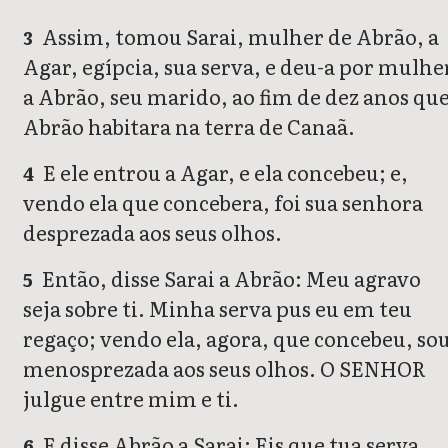
Assim, tomou Sarai, mulher de Abrão, a
3
Agar, egípcia, sua serva, e deu-a por mulhe
a Abrão, seu marido, ao fim de dez anos qu
Abrão habitara na terra de Canaã.
E ele entrou a Agar, e ela concebeu; e,
4
vendo ela que concebera, foi sua senhora
desprezada aos seus olhos.
Então, disse Sarai a Abrão: Meu agravo
5
seja sobre ti. Minha serva pus eu em teu
regaço; vendo ela, agora, que concebeu, so
menosprezada aos seus olhos. O SENHOR
julgue entre mim e ti.
E disse Abrão a Sarai: Eis que tua serva
6