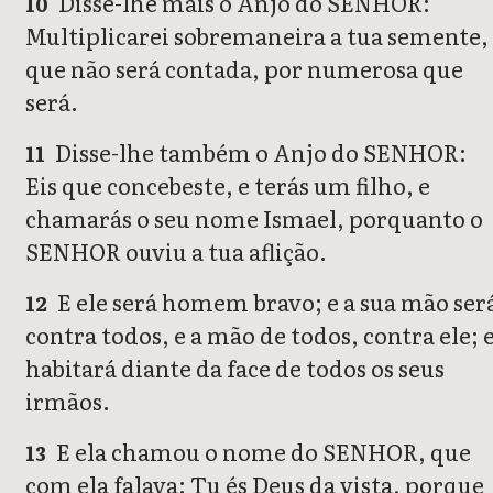
Disse-lhe mais o Anjo do SENHOR:
10
Multiplicarei sobremaneira a tua semente,
que não será contada, por numerosa que
será.
Disse-lhe também o Anjo do SENHOR:
11
Eis que concebeste, e terás um filho, e
chamarás o seu nome Ismael, porquanto o
SENHOR ouviu a tua aflição.
E ele será homem bravo; e a sua mão ser
12
contra todos, e a mão de todos, contra ele; 
habitará diante da face de todos os seus
irmãos.
E ela chamou o nome do SENHOR, que
13
com ela falava: Tu és Deus da vista, porque