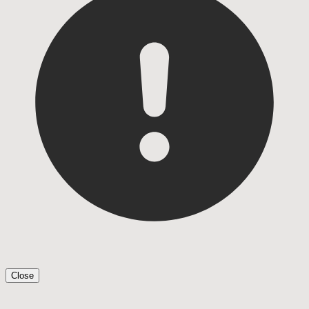
Close