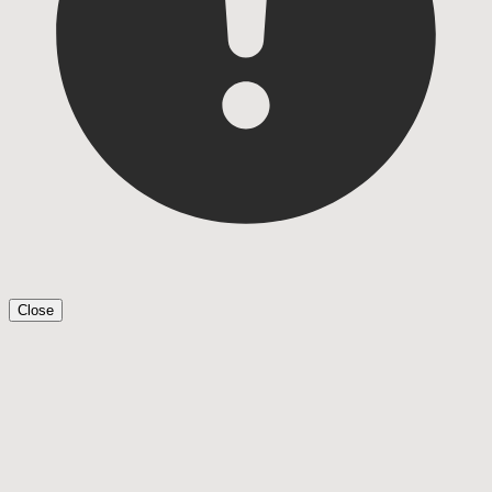
Close