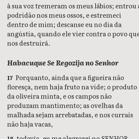
à sua voz tremeram os meus lábios; entrou 
podridão nos meus ossos, e estremeci
dentro de mim; descanse eu no dia da
angústia, quando ele vier contra o povo qu
nos destruirá.
Habacuque Se Regozija no Senhor
Porquanto, ainda que a figueira não
17
floresça, nem haja fruto na vide; o produto
da oliveira minta, e os campos não
produzam mantimento; as ovelhas da
malhada sejam arrebatadas, e nos currais
não haja vacas,
todavia, eu me alegrarei no SENHOR,
18