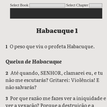
Habacuque 1
Habacuque 2
Habacuque 3
Select Book
Select Chapter
Habacuque 1
O peso que viu o profeta Habacuque.
1
Queixa de Habacuque
Até quando, SENHOR, clamarei eu, e tu
2
não me escutarás? Gritarei: Violência! E
não salvarás?
Por que razão me fazes ver a iniquidade e
3
ver a vexação? Porque a destruição e a