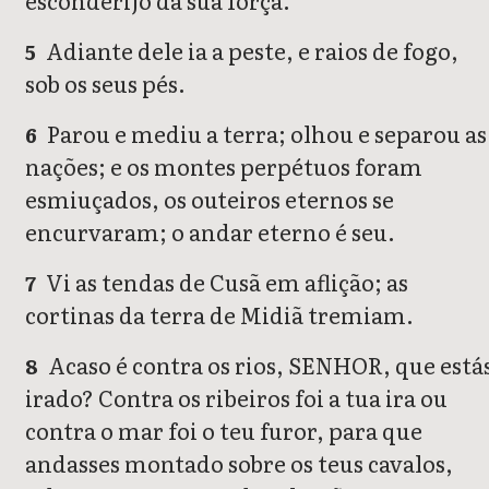
esconderijo da sua força.
Adiante dele ia a peste, e raios de fogo,
5
sob os seus pés.
Parou e mediu a terra; olhou e separou as
6
nações; e os montes perpétuos foram
esmiuçados, os outeiros eternos se
encurvaram; o andar eterno é seu.
Vi as tendas de Cusã em aflição; as
7
cortinas da terra de Midiã tremiam.
Acaso é contra os rios, SENHOR, que está
8
irado? Contra os ribeiros foi a tua ira ou
contra o mar foi o teu furor, para que
andasses montado sobre os teus cavalos,