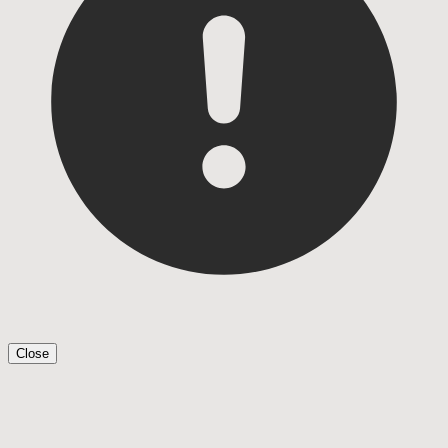
Close