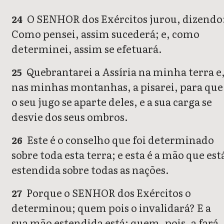
O SENHOR dos Exércitos jurou, dizendo
24
Como pensei, assim sucederá; e, como
determinei, assim se efetuará.
Quebrantarei a Assíria na minha terra e
25
nas minhas montanhas, a pisarei, para que
o seu jugo se aparte deles, e a sua carga se
desvie dos seus ombros.
Este é o conselho que foi determinado
26
sobre toda esta terra; e esta é a mão que est
estendida sobre todas as nações.
Porque o SENHOR dos Exércitos o
27
determinou; quem pois o invalidará? E a
sua mão estendida está; quem, pois, a fará