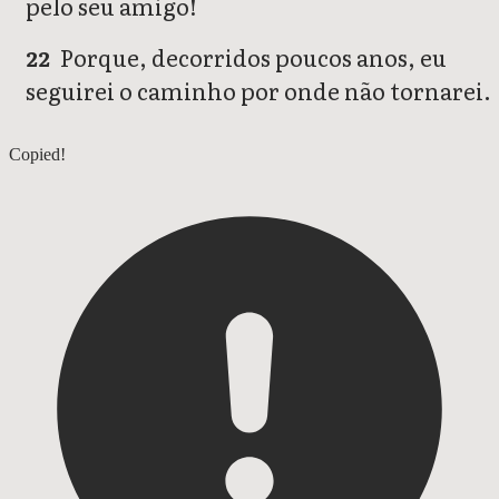
pelo seu amigo!
Porque, decorridos poucos anos, eu
22
seguirei o caminho por onde não tornarei.
Jó 15
Copied!
Jó 17