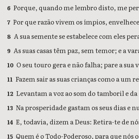
Porque, quando me lembro disto, me pert
6
Por que razão vivem os ímpios, envelhec
7
A sua semente se estabelece com eles peran
8
As suas casas têm paz, sem temor; e a vara
9
O seu touro gera e não falha; pare a sua 
10
Fazem sair as suas crianças como a um re
11
Levantam a voz ao som do tamboril e da 
12
Na prosperidade gastam os seus dias e
13
E, todavia, dizem a Deus: Retira-te de 
14
Quem é o Todo-Poderoso, para que nós o
15