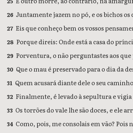
E outro morre, ao contrário, na amargu
25
Juntamente jazem no pó, e os bichos os
26
Eis que conheço bem os vossos pensamen
27
Porque direis: Onde está a casa do prín
28
Porventura, o não perguntastes aos que 
29
Que o mau é preservado para o dia da des
30
Quem acusará diante dele o seu caminho?
31
Finalmente, é levado à sepultura e vigi
32
Os torrões do vale lhe são doces, e ele a
33
Como, pois, me consolais em vão? Pois na
34