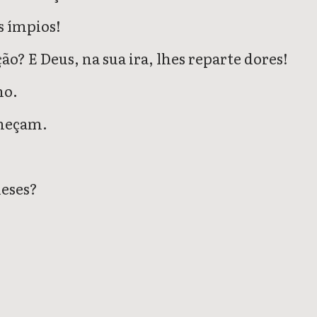
s ímpios!
o? E Deus, na sua ira, lhes reparte dores!
ho.
nheçam.
meses?