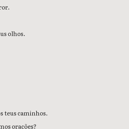
ror.
eus olhos.
os teus caminhos.
amos orações?