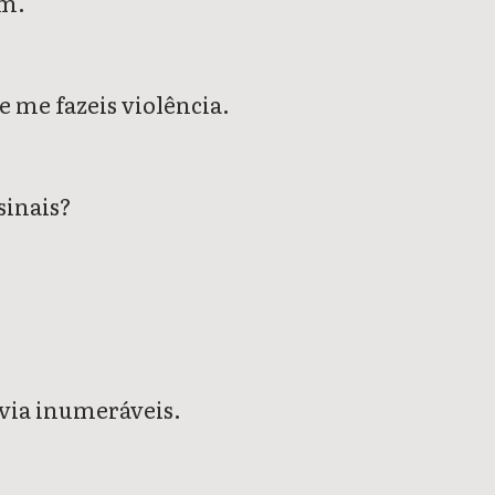
em.
 me fazeis violência.
sinais?
havia inumeráveis.