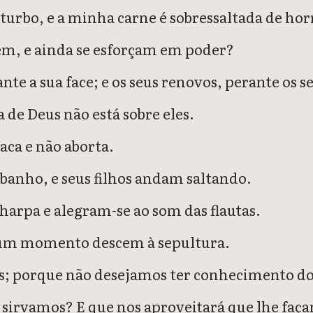
urbo, e a minha carne é sobressaltada de hor
em, e ainda se esforçam em poder?
te a sua face; e os seus renovos, perante os s
 de Deus não está sobre eles.
vaca e não aborta.
banho, e seus filhos andam saltando.
harpa e alegram-se ao som das flautas.
 num momento descem à sepultura.
nós; porque não desejamos ter conhecimento d
 sirvamos? E que nos aproveitará que lhe faç