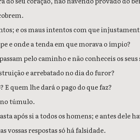
ra do seu coração, não havendo provado do b
 cobrem.
tos; e os maus intentos com que injustamente
cipe e onde a tenda em que morava o ímpio?
passam pelo caminho e não conheceis os seus 
truição e arrebatado no dia do furor?
 E quem lhe dará o pago do que faz?
a no túmulo.
rrasta após si a todos os homens; e antes dele 
s vossas respostas só há falsidade.