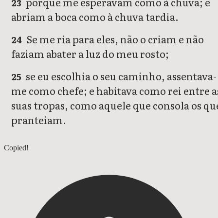
porque me esperavam como à chuva; e
23
abriam a boca como à chuva tardia.
Se me ria para eles, não o criam e não
24
faziam abater a luz do meu rosto;
se eu escolhia o seu caminho, assentava-
25
me como chefe; e habitava como rei entre a
suas tropas, como aquele que consola os qu
pranteiam.
Jó 28
Copied!
Jó 30