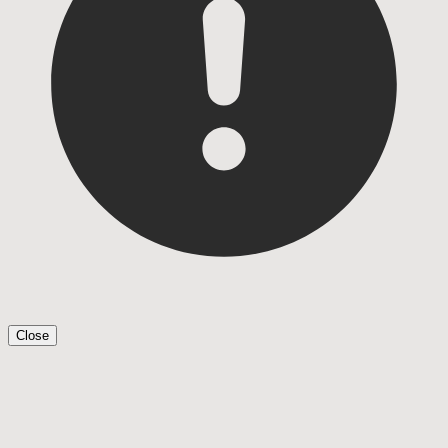
Close