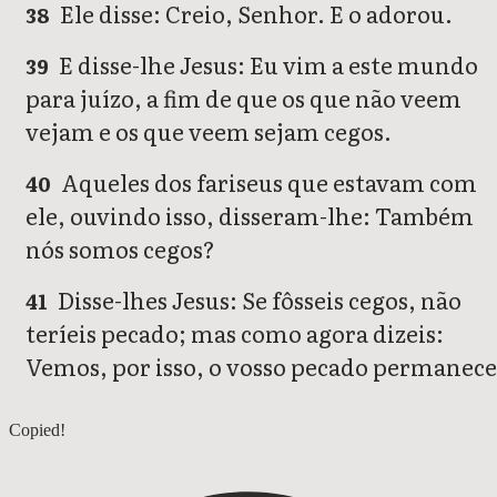
Ele disse: Creio, Senhor. E o adorou.
38
E disse-lhe Jesus: Eu vim a este mundo
39
para juízo, a fim de que os que não veem
vejam e os que veem sejam cegos.
Aqueles dos fariseus que estavam com
40
ele, ouvindo isso, disseram-lhe: Também
nós somos cegos?
Disse-lhes Jesus: Se fôsseis cegos, não
41
teríeis pecado; mas como agora dizeis:
Vemos, por isso, o vosso pecado permanece
João 8
Copied!
João 10