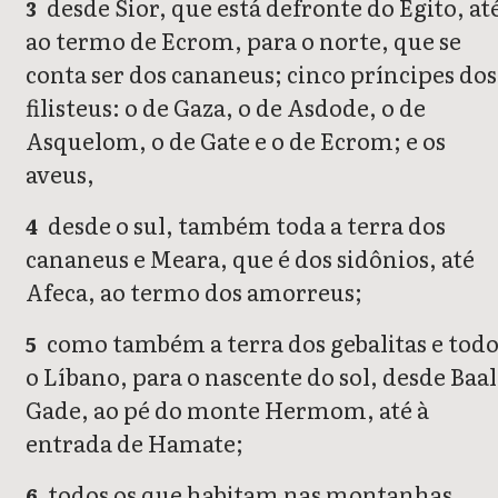
desde Sior, que está defronte do Egito, at
3
ao termo de Ecrom, para o norte, que se
conta ser dos cananeus; cinco príncipes dos
filisteus: o de Gaza, o de Asdode, o de
Asquelom, o de Gate e o de Ecrom; e os
aveus,
desde o sul, também toda a terra dos
4
cananeus e Meara, que é dos sidônios, até
Afeca, ao termo dos amorreus;
como também a terra dos gebalitas e tod
5
o Líbano, para o nascente do sol, desde Baal
Gade, ao pé do monte Hermom, até à
entrada de Hamate;
todos os que habitam nas montanhas
6