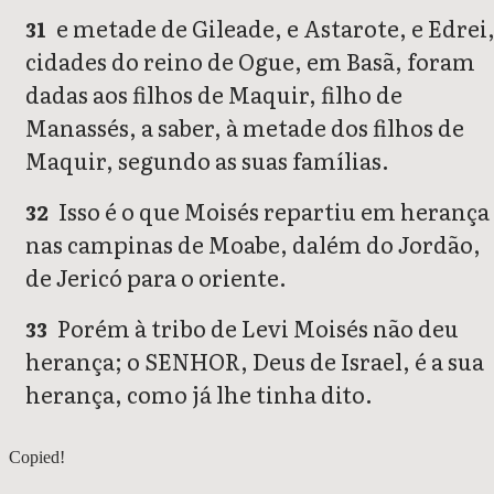
e metade de Gileade, e Astarote, e Edrei
31
cidades do reino de Ogue, em Basã, foram
dadas aos filhos de Maquir, filho de
Manassés, a saber, à metade dos filhos de
Maquir, segundo as suas famílias.
Isso é o que Moisés repartiu em herança
32
nas campinas de Moabe, dalém do Jordão,
de Jericó para o oriente.
Porém à tribo de Levi Moisés não deu
33
herança; o SENHOR, Deus de Israel, é a sua
herança, como já lhe tinha dito.
Josué 12
Copied!
Josué 14