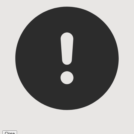
Close