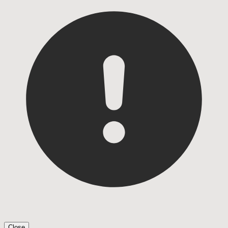
Close