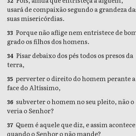
Pois, ainda que entristeça a alguém,
32
usará de compaixão segundo a grandeza da
suas misericórdias.
Porque não aflige nem entristece de bo
33
grado os filhos dos homens.
Pisar debaixo dos pés todos os presos da
34
terra,
perverter o direito do homem perante a
35
face do Altíssimo,
subverter o homem no seu pleito, não o
36
veria o Senhor?
Quem é aquele que diz, e assim acontece
37
quando o Senhor o não mande?