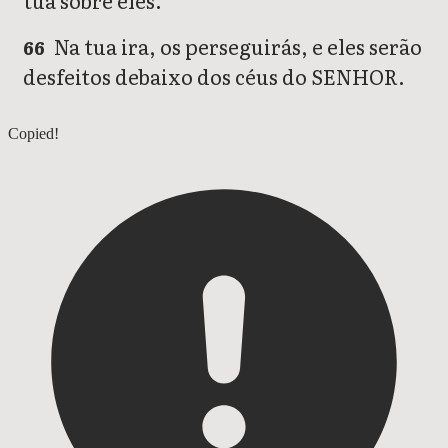
tua sobre eles.
Na tua ira, os perseguirás, e eles serão
66
desfeitos debaixo dos céus do SENHOR.
Lamentações 2
Copied!
Lamentações 4