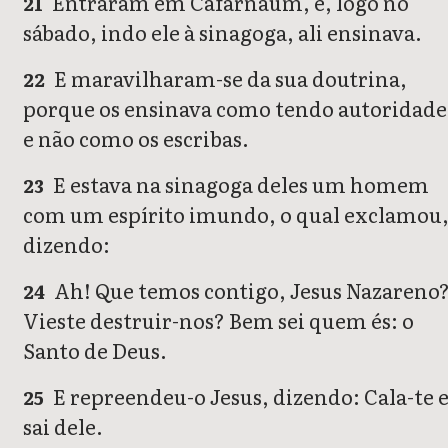
Entraram em Cafarnaum, e, logo no
21
sábado, indo ele à sinagoga, ali ensinava.
E maravilharam-se da sua doutrina,
22
porque os ensinava como tendo autoridade
e não como os escribas.
E estava na sinagoga deles um homem
23
com um espírito imundo, o qual exclamou
dizendo:
Ah! Que temos contigo, Jesus Nazareno
24
Vieste destruir-nos? Bem sei quem és: o
Santo de Deus.
E repreendeu-o Jesus, dizendo: Cala-te 
25
sai dele.