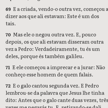
E a criada, vendo-o outra vez, começou 
69
dizer aos que ali estavam: Este é um dos
tais.
Mas ele o negou outra vez. E, pouco
70
depois, os que ali estavam disseram outra
vez a Pedro: Verdadeiramente, tu és um
deles, porque és também galileu.
E ele começou a imprecar e a jurar: Não
71
conheço esse homem de quem falais.
E o galo cantou segunda vez. E Pedro
72
lembrou-se da palavra que Jesus lhe tinha
dito: Antes que o galo cante duas vezes, trê
vezes me negarás tu. E, retirando-se dali,