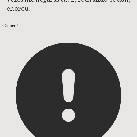
chorou.
Marcos 13
Copied!
Marcos 15