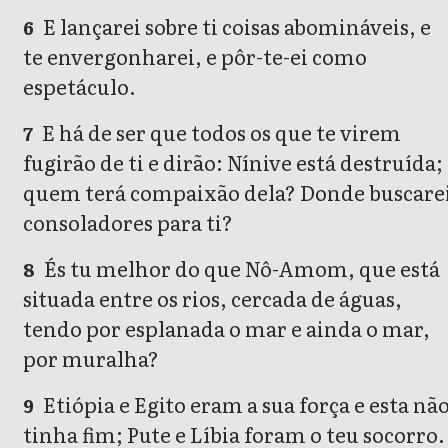
E lançarei sobre ti coisas abomináveis, e
6
te envergonharei, e pôr-te-ei como
espetáculo.
E há de ser que todos os que te virem
7
fugirão de ti e dirão: Nínive está destruída;
quem terá compaixão dela? Donde buscare
consoladores para ti?
És tu melhor do que Nô-Amom, que está
8
situada entre os rios, cercada de águas,
tendo por esplanada o mar e ainda o mar,
por muralha?
Etiópia e Egito eram a sua força e esta nã
9
tinha fim; Pute e Líbia foram o teu socorro.