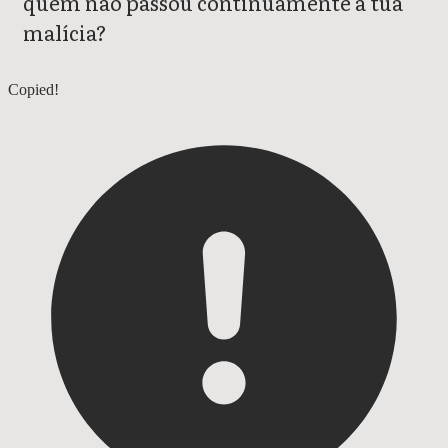
quem não passou continuamente a tua
malícia?
Naum 2
Copied!