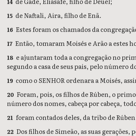
de Gade, Eliasafe, filho de Deuel;
14
de Naftali, Aira, filho de Enã.
15
Estes foram os chamados da congregação, 
16
Então, tomaram Moisés e Arão a estes h
17
e ajuntaram toda a congregação no prime
18
segundo a casa de seus pais, pelo número d
como o SENHOR ordenara a Moisés, assim
19
Foram, pois, os filhos de Rúben, o primog
20
número dos nomes, cabeça por cabeça, todo 
foram contados deles, da tribo de Rúben,
21
Dos filhos de Simeão, as suas gerações, 
22