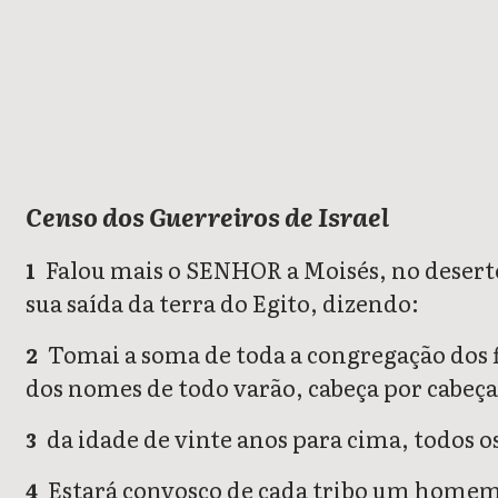
Números 1
Números 2
Números 3
Números 4
Números 5
Números 6
Censo dos Guerreiros de Israel
Falou mais o SENHOR a Moisés, no deserto
1
sua saída da terra do Egito, dizendo:
Tomai a soma de toda a congregação dos fi
2
dos nomes de todo varão, cabeça por cabeça
da idade de vinte anos para cima, todos os
3
Estará convosco de cada tribo um homem q
4