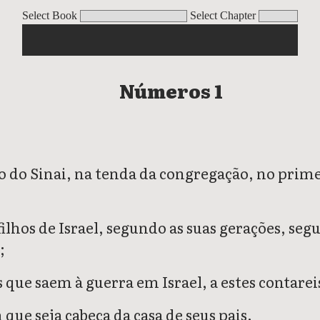
Números 7
Números 8
Números 9
Números 10
Números 11
Números
Select Book
Select Chapter
Números 1
 do Sinai, na tenda da congregação, no prim
lhos de Israel, segundo as suas gerações, se
;
 que saem à guerra em Israel, a estes contarei
ue seja cabeça da casa de seus pais.