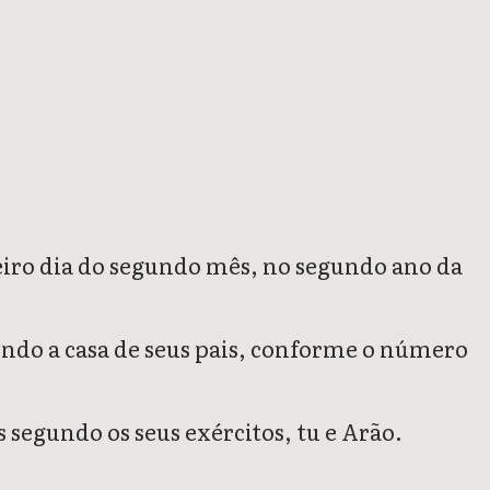
 12
Números 13
Números 14
Números 15
Números 16
Números 17
N
eiro dia do segundo mês, no segundo ano da
gundo a casa de seus pais, conforme o número
s segundo os seus exércitos, tu e Arão.