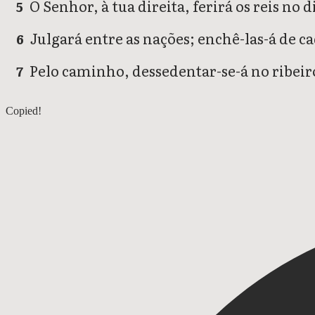
O Senhor, à tua direita, ferirá os reis no d
5
Julgará entre as nações; enchê-las-á de ca
6
Pelo caminho, dessedentar-se-á no ribeiro
7
Salmos 109
Copied!
Salmos 111