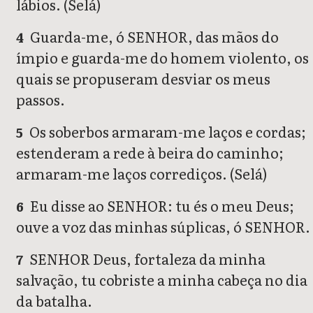
lábios. (Selá)
Guarda-me, ó SENHOR, das mãos do
4
ímpio e guarda-me do homem violento, os
quais se propuseram desviar os meus
passos.
Os soberbos armaram-me laços e cordas;
5
estenderam a rede à beira do caminho;
armaram-me laços corrediços. (Selá)
Eu disse ao SENHOR: tu és o meu Deus;
6
ouve a voz das minhas súplicas, ó SENHOR.
SENHOR Deus, fortaleza da minha
7
salvação, tu cobriste a minha cabeça no dia
da batalha.