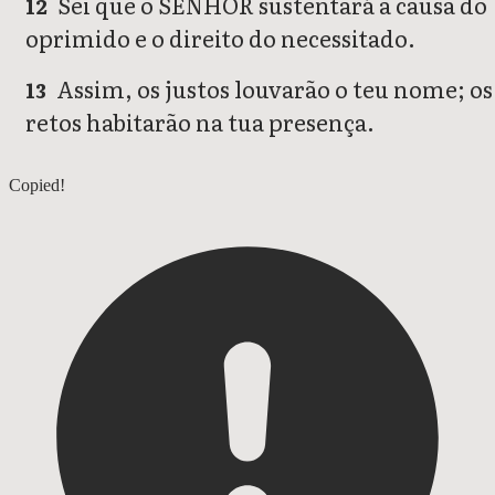
Sei que o SENHOR sustentará a causa do
12
oprimido e o direito do necessitado.
Assim, os justos louvarão o teu nome; os
13
retos habitarão na tua presença.
Salmos 139
Copied!
Salmos 141