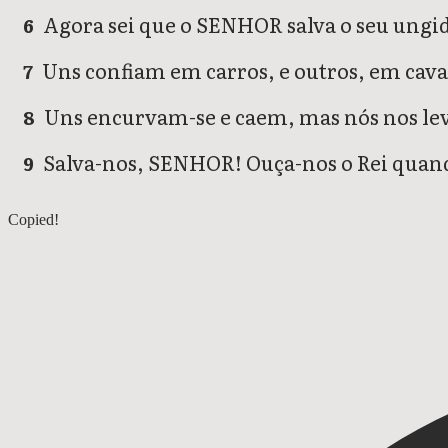
Agora sei que o SENHOR salva o seu ungido
6
Uns confiam em carros, e outros, em ca
7
Uns encurvam-se e caem, mas nós nos le
8
Salva-nos, SENHOR! Ouça-nos o Rei qua
9
Salmos 19
Copied!
Salmos 21