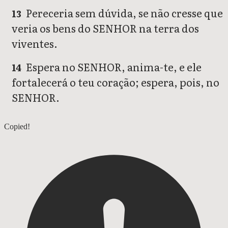
Pereceria sem dúvida, se não cresse que
13
veria os bens do SENHOR na terra dos
viventes.
Espera no SENHOR, anima-te, e ele
14
fortalecerá o teu coração; espera, pois, no
SENHOR.
Salmos 26
Copied!
Salmos 28