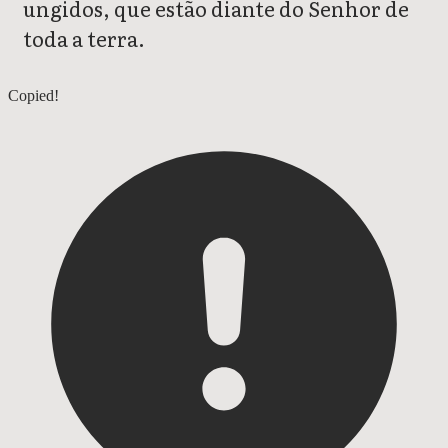
ungidos, que estão diante do Senhor de
toda a terra.
Zacarias 3
Copied!
Zacarias 5