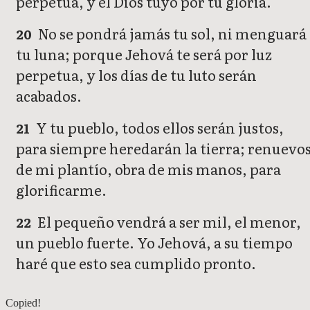
perpetua, y el Dios tuyo por tu gloria.
No se pondrá jamás tu sol, ni menguará
20
tu luna; porque Jehová te será por luz
perpetua, y los días de tu luto serán
acabados.
Y tu pueblo, todos ellos serán justos,
21
para siempre heredarán la tierra; renuevo
de mi plantío, obra de mis manos, para
glorificarme.
El pequeño vendrá a ser mil, el menor,
22
un pueblo fuerte. Yo Jehová, a su tiempo
haré que esto sea cumplido pronto.
Isaías 59
Copied!
Isaías 61