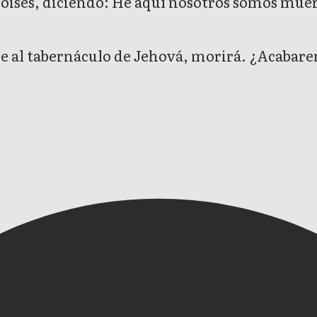
 Moisés, diciendo: He aquí nosotros somos mue
ere al tabernáculo de Jehová, morirá. ¿Acabar