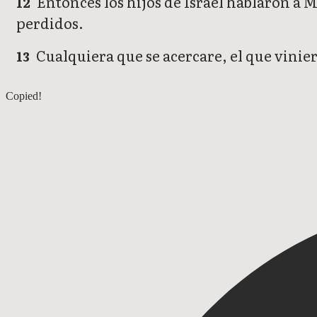
Entonces los hijos de Israel hablaron a
12
perdidos.
Cualquiera que se acercare, el que vini
13
Números 16
Copied!
Números 18