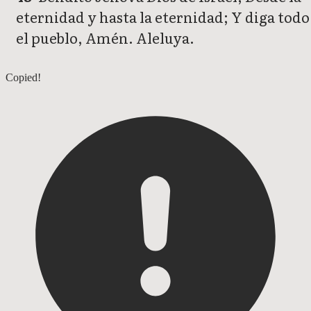
eternidad y hasta la eternidad; Y diga todo
el pueblo, Amén. Aleluya.
Salmos 105
Copied!
Salmos 107