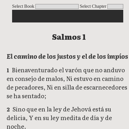
Salmos 1
Salmos 2
Salmos 3
Salmos 4
Salmos 5
Salmos 6
Salmos 7
Select Book
Select Chapter
Salmos 1
El camino de los justos y el de los impíos
Bienaventurado el varón que no anduvo
1
en consejo de malos, Ni estuvo en camino
de pecadores, Ni en silla de escarnecedores
se ha sentado;
Sino que en la ley de Jehová está su
2
delicia, Y en su ley medita de día y de
noche.