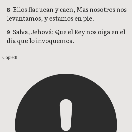
Ellos flaquean y caen, Mas nosotros nos
8
levantamos, y estamos en pie.
Salva, Jehová; Que el Rey nos oiga en el
9
día que lo invoquemos.
Salmos 19
Copied!
Salmos 21