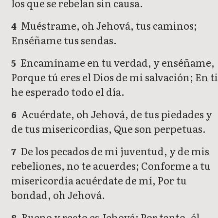
los que se rebelan sin causa.
Muéstrame, oh Jehová, tus caminos;
4
Enséñame tus sendas.
Encamíname en tu verdad, y enséñame,
5
Porque tú eres el Dios de mi salvación; En ti
he esperado todo el día.
Acuérdate, oh Jehová, de tus piedades y
6
de tus misericordias, Que son perpetuas.
De los pecados de mi juventud, y de mis
7
rebeliones, no te acuerdes; Conforme a tu
misericordia acuérdate de mí, Por tu
bondad, oh Jehová.
Bueno y recto es Jehová; Por tanto, él
8