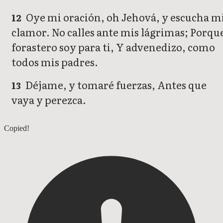
Oye mi oración, oh Jehová, y escucha m
12
clamor. No calles ante mis lágrimas; Porqu
forastero soy para ti, Y advenedizo, como
todos mis padres.
Déjame, y tomaré fuerzas, Antes que
13
vaya y perezca.
Salmos 38
Copied!
Salmos 40